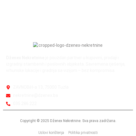
Dženex Nekretnine
je pouzdan partner u kupovini, prodaji i
izgradnji stambenih i poslovnih objekata. Savremena rješenja,
vrhunske lokacije i gradnja sa vizijom – bez kompromisa.
ZAVNOBiH-a 13, 75000 Tuzla
nekretnine@dzenex.ba
035 286 222
Copyright © 2025 Dženex Nekretnine. Sva prava zadržana.
Uslovi korištenja
Politika privatnosti